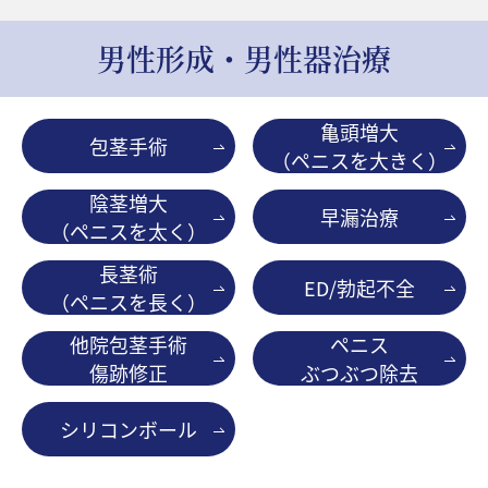
男性形成・男性器治療
亀頭増大
包茎手術
（ペニスを大きく）
陰茎増大
早漏治療
（ペニスを太く）
長茎術
ED/勃起不全
（ペニスを長く）
他院包茎手術
ペニス
傷跡修正
ぶつぶつ除去
シリコンボール