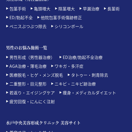
包茎手術
亀頭増大
陰茎増大
早漏治療
長茎術
ED/勃起不全
他院包茎手術傷跡修正
ペニスぶつぶつ除去
シリコンボール
男性のお悩み施術一覧
男性形成（男性器治療）
ED治療/勃起不全治療
AGA治療・薄毛治療
ワキガ・多汗症
医療脱毛・ヒゲ・メンズ脱毛
タトゥー・刺青除去
二重整形・目元整形
ニキビ・ニキビ跡治療
若返り・エイジングケア
痩身・メディカルダイエット
疲労回復・にんにく注射
水戸中央美容形成クリニック 美容サイト