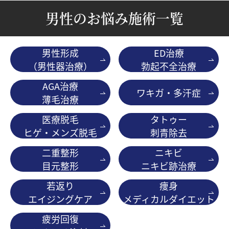
男性のお悩み施術一覧
男性形成
ED治療
（男性器治療）
勃起不全治療
AGA治療
ワキガ・多汗症
薄毛治療
医療脱毛
タトゥー
ヒゲ・メンズ脱毛
刺青除去
二重整形
ニキビ
目元整形
ニキビ跡治療
若返り
痩身
エイジングケア
メディカルダイエット
疲労回復