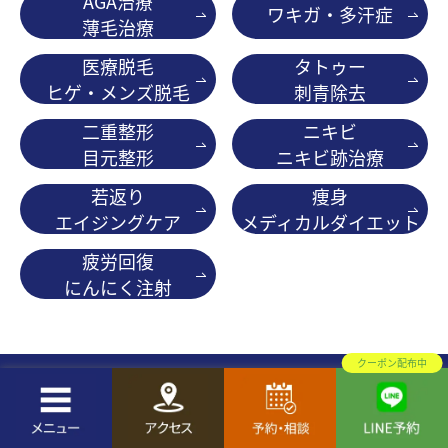
AGA治療
ワキガ・多汗症
薄毛治療
医療脱毛
タトゥー
ヒゲ・メンズ脱毛
刺青除去
二重整形
ニキビ
目元整形
ニキビ跡治療
若返り
痩身
エイジングケア
メディカルダイエット
疲労回復
にんにく注射