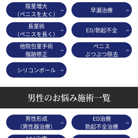
陰茎増大
早漏治療
（ペニスを太く）
長茎術
ED/勃起不全
（ペニスを長く）
他院包茎手術
ペニス
傷跡修正
ぶつぶつ除去
シリコンボール
男性のお悩み施術一覧
男性形成
ED治療
（男性器治療）
勃起不全治療