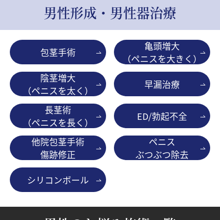
男性形成・男性器治療
亀頭増大
包茎手術
（ペニスを大きく）
陰茎増大
早漏治療
（ペニスを太く）
長茎術
ED/勃起不全
（ペニスを長く）
他院包茎手術
ペニス
傷跡修正
ぶつぶつ除去
シリコンボール