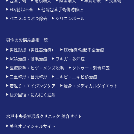
包茎手術
亀頭増大
陰茎増大
早漏治療
長茎術
ED/勃起不全
他院包茎手術傷跡修正
ペニスぶつぶつ除去
シリコンボール
男性のお悩み施術一覧
男性形成（男性器治療）
ED治療/勃起不全治療
AGA治療・薄毛治療
ワキガ・多汗症
医療脱毛・ヒゲ・メンズ脱毛
タトゥー・刺青除去
二重整形・目元整形
ニキビ・ニキビ跡治療
若返り・エイジングケア
痩身・メディカルダイエット
疲労回復・にんにく注射
水戸中央美容形成クリニック 美容サイト
美容オフィシャルサイト