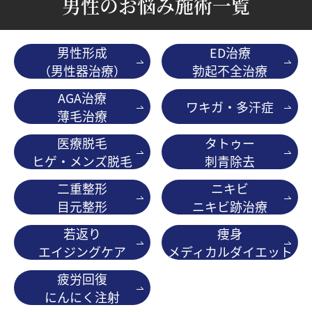
男性のお悩み施術一覧
男性形成
ED治療
（男性器治療）
勃起不全治療
AGA治療
ワキガ・多汗症
薄毛治療
医療脱毛
タトゥー
ヒゲ・メンズ脱毛
刺青除去
二重整形
ニキビ
目元整形
ニキビ跡治療
若返り
痩身
エイジングケア
メディカルダイエット
疲労回復
にんにく注射