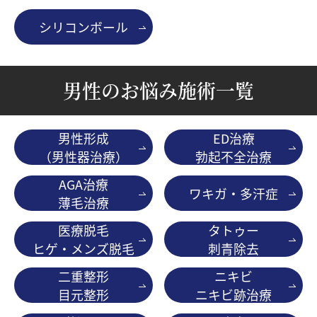
シリコンボール
男性のお悩み施術一覧
男性形成
ED治療
（男性器治療）
勃起不全治療
AGA治療
ワキガ・多汗症
薄毛治療
医療脱毛
タトゥー
ヒゲ・メンズ脱毛
刺青除去
二重整形
ニキビ
目元整形
ニキビ跡治療