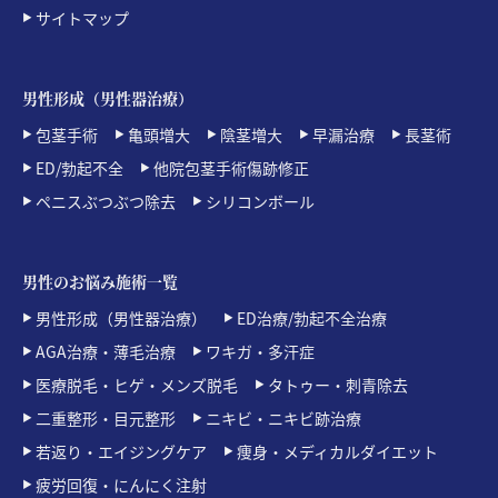
サイトマップ
男性形成（男性器治療）
包茎手術
亀頭増大
陰茎増大
早漏治療
長茎術
ED/勃起不全
他院包茎手術傷跡修正
ペニスぶつぶつ除去
シリコンボール
男性のお悩み施術一覧
男性形成（男性器治療）
ED治療/勃起不全治療
AGA治療・薄毛治療
ワキガ・多汗症
医療脱毛・ヒゲ・メンズ脱毛
タトゥー・刺青除去
二重整形・目元整形
ニキビ・ニキビ跡治療
若返り・エイジングケア
痩身・メディカルダイエット
疲労回復・にんにく注射