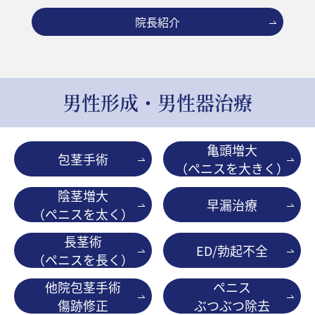
院長紹介
男性形成・男性器治療
亀頭増大
包茎手術
（ペニスを大きく）
陰茎増大
早漏治療
（ペニスを太く）
長茎術
ED/勃起不全
（ペニスを長く）
他院包茎手術
ペニス
傷跡修正
ぶつぶつ除去