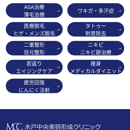
AGA治療
ワキガ・多汗症
薄毛治療
医療脱毛
タトゥー
ヒゲ・メンズ脱毛
刺青除去
二重整形
ニキビ
目元整形
ニキビ跡治療
若返り
痩身
エイジングケア
メディカルダイエット
疲労回復
にんにく注射