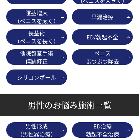
（ペニスを大きく）
陰茎増大
早漏治療
（ペニスを太く）
長茎術
ED/勃起不全
（ペニスを長く）
他院包茎手術
ペニス
傷跡修正
ぶつぶつ除去
シリコンボール
男性のお悩み施術一覧
男性形成
ED治療
（男性器治療）
勃起不全治療