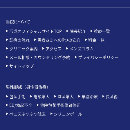
当院について
形成オフィシャルサイトTOP
院長紹介
診療一覧
診療の流れ
患者さまへの6つの安心
料金一覧
クリニック案内
アクセス
メンズコラム
メール相談・カウンセリング予約
プライバシーポリシー
サイトマップ
男性形成（男性器治療）
包茎手術
亀頭増大
陰茎増大
早漏治療
長茎術
ED/勃起不全
他院包茎手術傷跡修正
ペニスぶつぶつ除去
シリコンボール